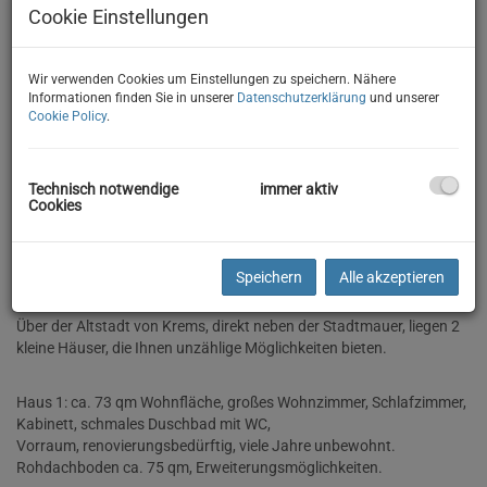
Cookie Einstellungen
Wir verwenden Cookies um Einstellungen zu speichern. Nähere
Informationen finden Sie in unserer
Datenschutzerklärung
und unserer
Cookie Policy
.
Technisch notwendige
immer aktiv
Cookies
Beschreibung
Speichern
Alle akzeptieren
Über der Altstadt von Krems, direkt neben der Stadtmauer, liegen 2
kleine Häuser, die Ihnen unzählige Möglichkeiten bieten.
Haus 1: ca. 73 qm Wohnfläche, großes Wohnzimmer, Schlafzimmer,
Kabinett, schmales Duschbad mit WC,
Vorraum, renovierungsbedürftig, viele Jahre unbewohnt.
Rohdachboden ca. 75 qm, Erweiterungsmöglichkeiten.