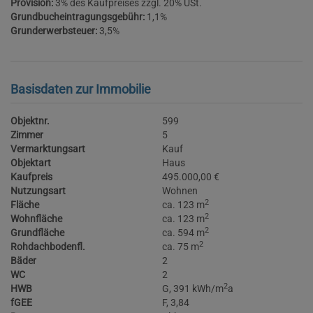
Provision:
3% des Kaufpreises zzgl. 20% USt.
Grundbucheintragungsgebühr:
1,1%
Grunderwerbsteuer:
3,5%
Basisdaten zur Immobilie
Objektnr.
599
Zimmer
5
Vermarktungsart
Kauf
Objektart
Haus
Kaufpreis
495.000,00 €
Nutzungsart
Wohnen
2
Fläche
ca. 123 m
2
Wohnfläche
ca. 123 m
2
Grundfläche
ca. 594 m
2
Rohdachbodenfl.
ca. 75 m
Bäder
2
WC
2
2
HWB
G, 391 kWh/m
a
fGEE
F, 3,84