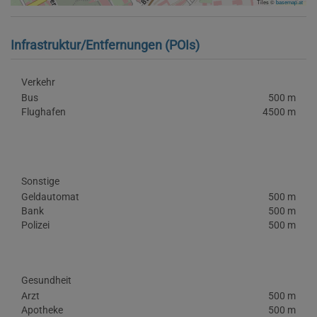
Tiles ©
basemap.at
Infrastruktur/Entfernungen (POIs)
Verkehr
Bus
500 m
Flughafen
4500 m
Sonstige
Geldautomat
500 m
Bank
500 m
Polizei
500 m
Gesundheit
Arzt
500 m
Apotheke
500 m