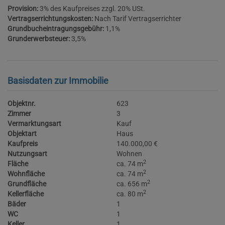
Provision:
3% des Kaufpreises zzgl. 20% USt.
Vertragserrichtungskosten:
Nach Tarif Vertragserrichter
Grundbucheintragungsgebühr:
1,1%
Grunderwerbsteuer:
3,5%
Basisdaten zur Immobilie
Objektnr.
623
Zimmer
3
Vermarktungsart
Kauf
Objektart
Haus
Kaufpreis
140.000,00 €
Nutzungsart
Wohnen
2
Fläche
ca. 74 m
2
Wohnfläche
ca. 74 m
2
Grundfläche
ca. 656 m
2
Kellerfläche
ca. 80 m
Bäder
1
WC
1
Keller
1